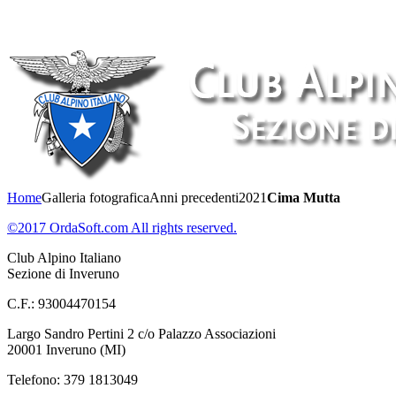
Home
Galleria fotografica
Anni precedenti
2021
Cima Mutta
©2017 OrdaSoft.com All rights reserved.
Club Alpino Italiano
Sezione di Inveruno
C.F.: 93004470154
Largo Sandro Pertini 2 c/o Palazzo Associazioni
20001 Inveruno (MI)
Telefono: 379 1813049