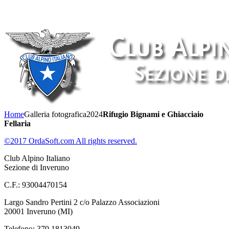
Home
Galleria fotografica
2024
Rifugio Bignami e Ghiacciaio
Fellaria
©2017 OrdaSoft.com All rights reserved.
Club Alpino Italiano
Sezione di Inveruno
C.F.: 93004470154
Largo Sandro Pertini 2 c/o Palazzo Associazioni
20001 Inveruno (MI)
Telefono: 379 1813049