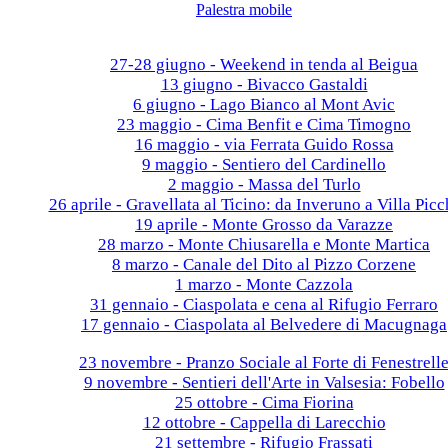
Palestra mobile
Galleria fotografica
2026
27-28 giugno - Weekend in tenda al Beigua
13 giugno - Bivacco Gastaldi
6 giugno - Lago Bianco al Mont Avic
23 maggio - Cima Benfit e Cima Timogno
16 maggio - via Ferrata Guido Rossa
9 maggio - Sentiero del Cardinello
2 maggio - Massa del Turlo
26 aprile - Gravellata al Ticino: da Inveruno a Villa Picc
19 aprile - Monte Grosso da Varazze
28 marzo - Monte Chiusarella e Monte Martica
8 marzo - Canale del Dito al Pizzo Corzene
1 marzo - Monte Cazzola
31 gennaio - Ciaspolata e cena al Rifugio Ferraro
17 gennaio - Ciaspolata al Belvedere di Macugnaga
2025
23 novembre - Pranzo Sociale al Forte di Fenestrell
9 novembre - Sentieri dell'Arte in Valsesia: Fobello
25 ottobre - Cima Fiorina
12 ottobre - Cappella di Larecchio
21 settembre - Rifugio Frassati