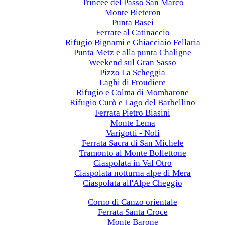
Trincee del Passo San Marco
Monte Bieteron
Punta Basei
Ferrate al Catinaccio
Rifugio Bignami e Ghiacciaio Fellaria
Punta Metz e alla punta Chaligne
Weekend sul Gran Sasso
Pizzo La Scheggia
Laghi di Froudiere
Rifugio e Colma di Mombarone
Rifugio Curò e Lago del Barbellino
Ferrata Pietro Biasini
Monte Lema
Varigotti - Noli
Ferrata Sacra di San Michele
Tramonto al Monte Bollettone
Ciaspolata in Val Otro
Ciaspolata notturna alpe di Mera
Ciaspolata all'Alpe Cheggio
2023
Corno di Canzo orientale
Ferrata Santa Croce
Monte Barone