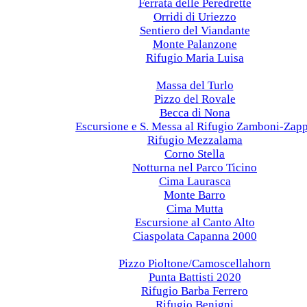
Ferrata delle Peredrette
Orridi di Uriezzo
Sentiero del Viandante
Monte Palanzone
Rifugio Maria Luisa
2021
Massa del Turlo
Pizzo del Rovale
Becca di Nona
Escursione e S. Messa al Rifugio Zamboni-Zap
Rifugio Mezzalama
Corno Stella
Notturna nel Parco Ticino
Cima Laurasca
Monte Barro
Cima Mutta
Escursione al Canto Alto
Ciaspolata Capanna 2000
2020
Pizzo Pioltone/Camoscellahorn
Punta Battisti 2020
Rifugio Barba Ferrero
Rifugio Benigni