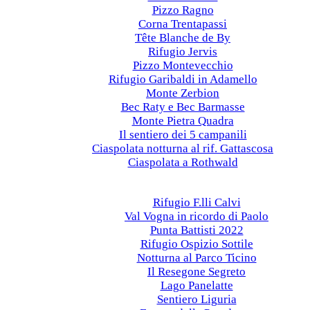
Pizzo Ragno
Corna Trentapassi
Tête Blanche de By
Rifugio Jervis
Pizzo Montevecchio
Rifugio Garibaldi in Adamello
Monte Zerbion
Bec Raty e Bec Barmasse
Monte Pietra Quadra
Il sentiero dei 5 campanili
Ciaspolata notturna al rif. Gattascosa
Ciaspolata a Rothwald
Anni precedenti
2022
Rifugio F.lli Calvi
Val Vogna in ricordo di Paolo
Punta Battisti 2022
Rifugio Ospizio Sottile
Notturna al Parco Ticino
Il Resegone Segreto
Lago Panelatte
Sentiero Liguria