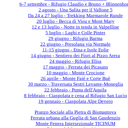
6-7 settembre - Rifugio Claudio e Bruno + Blinnenho
2 agosto - Una Salita per il Vallone 5
Da 24 a 27 luglio - Trekking Marmarole Runde
20 luglio - Becca di Viou e Mont Mary
12 e 13 luglio - Notte in tenda in Valpelline
5 luglio - Laghi e Colle Pinter
29 giugno - Rifugio Barma
22 giugno - Presolana via Normale
11-15 giugno - Etna e Isole Eolie
14 giugno - Sentiero dei Fiori al Pizzo Arera
24 maggio - Rifugio Elisa
17 maggio - Ferrata dei Picasass
10 maggio - Monte Crocione
26 aprile - Monte Faiè e Corte Buè
30 marzo - Traversata Sestri Levante-Moneglia
22 febbraio - Punta dell'Aquila
8 febbraio - Ciaspolata e cena al Rifugio San Lucio
19 gennaio - Ciaspolata Alpe Devero
2024
Pranzo Sociale alla Pietra di Bismantova
Ferrata urbana alla Guglia di San Gaudenzio
Monte Fenera Intersezionale TICINUM