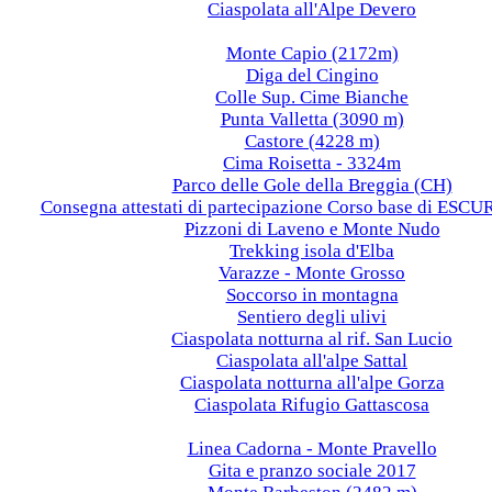
Ciaspolata all'Alpe Devero
2018
Monte Capio (2172m)
Diga del Cingino
Colle Sup. Cime Bianche
Punta Valletta (3090 m)
Castore (4228 m)
Cima Roisetta - 3324m
Parco delle Gole della Breggia (CH)
Consegna attestati di partecipazione Corso base di ES
Pizzoni di Laveno e Monte Nudo
Trekking isola d'Elba
Varazze - Monte Grosso
Soccorso in montagna
Sentiero degli ulivi
Ciaspolata notturna al rif. San Lucio
Ciaspolata all'alpe Sattal
Ciaspolata notturna all'alpe Gorza
Ciaspolata Rifugio Gattascosa
2017
Linea Cadorna - Monte Pravello
Gita e pranzo sociale 2017