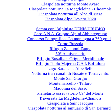
Ciaspolata notturna Monte Avaro
Ciaspolata notturna La Magdeleine - Choamoi
Ciaspolata notturna all'Alpe di Mera
Ciaspolata Alpe Devero 2020
2019
Serata con l’alpinista DENIS URUBKO
Coro A.N.A. Gruppo Alpini Abbiategrasso
Concorso Fotografico "La montagna a 360 grad
Corno Bussola
Rifugio Zamboni Zappa
50° Anniversario
Rifugio Rosalba e Grigna Meridionale
Rifugio Paolo Majerna C.A.I. Boffalora
Lago Baranca e Alpe Selle
Notturna tra i canali di Nosate e Tornavento.
Monte San Giorgio
Montemarcello - Tellaro
Madonna del Sasso
Planetario osservatorio Ca’ del Monte
Traversata La Magdeleine-Chamois
Ciaspolata a Saint Jacques
Ciaspolata notturna al santuario di San Bernar