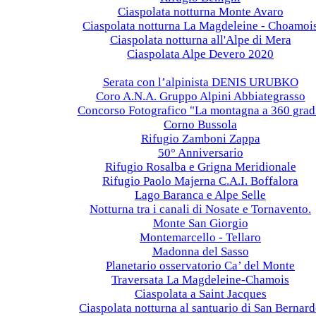
Ciaspolata notturna Monte Avaro
Ciaspolata notturna La Magdeleine - Choamoi
Ciaspolata notturna all'Alpe di Mera
Ciaspolata Alpe Devero 2020
2019
Serata con l’alpinista DENIS URUBKO
Coro A.N.A. Gruppo Alpini Abbiategrasso
Concorso Fotografico "La montagna a 360 grad
Corno Bussola
Rifugio Zamboni Zappa
50° Anniversario
Rifugio Rosalba e Grigna Meridionale
Rifugio Paolo Majerna C.A.I. Boffalora
Lago Baranca e Alpe Selle
Notturna tra i canali di Nosate e Tornavento.
Monte San Giorgio
Montemarcello - Tellaro
Madonna del Sasso
Planetario osservatorio Ca’ del Monte
Traversata La Magdeleine-Chamois
Ciaspolata a Saint Jacques
Ciaspolata notturna al santuario di San Bernar