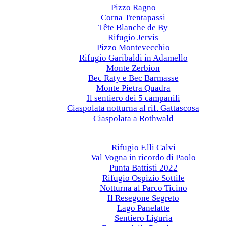
Pizzo Ragno
Corna Trentapassi
Tête Blanche de By
Rifugio Jervis
Pizzo Montevecchio
Rifugio Garibaldi in Adamello
Monte Zerbion
Bec Raty e Bec Barmasse
Monte Pietra Quadra
Il sentiero dei 5 campanili
Ciaspolata notturna al rif. Gattascosa
Ciaspolata a Rothwald
Anni precedenti
2022
Rifugio F.lli Calvi
Val Vogna in ricordo di Paolo
Punta Battisti 2022
Rifugio Ospizio Sottile
Notturna al Parco Ticino
Il Resegone Segreto
Lago Panelatte
Sentiero Liguria