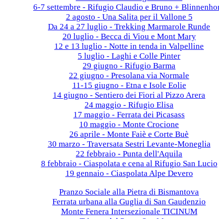
6-7 settembre - Rifugio Claudio e Bruno + Blinnenho
2 agosto - Una Salita per il Vallone 5
Da 24 a 27 luglio - Trekking Marmarole Runde
20 luglio - Becca di Viou e Mont Mary
12 e 13 luglio - Notte in tenda in Valpelline
5 luglio - Laghi e Colle Pinter
29 giugno - Rifugio Barma
22 giugno - Presolana via Normale
11-15 giugno - Etna e Isole Eolie
14 giugno - Sentiero dei Fiori al Pizzo Arera
24 maggio - Rifugio Elisa
17 maggio - Ferrata dei Picasass
10 maggio - Monte Crocione
26 aprile - Monte Faiè e Corte Buè
30 marzo - Traversata Sestri Levante-Moneglia
22 febbraio - Punta dell'Aquila
8 febbraio - Ciaspolata e cena al Rifugio San Lucio
19 gennaio - Ciaspolata Alpe Devero
2024
Pranzo Sociale alla Pietra di Bismantova
Ferrata urbana alla Guglia di San Gaudenzio
Monte Fenera Intersezionale TICINUM