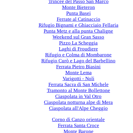
Trincee del Passo San Marco
Monte Bieteron
Punta Basei
Ferrate al Catinaccio
Rifugio Bignami e Ghiacciaio Fellaria
Punta Metz e alla punta Chaligne
Weekend sul Gran Sasso
Pizzo La Scheggia
Laghi di Froudiere
Rifugio e Colma di Mombarone
Rifugio Curò e Lago del Barbellino
Ferrata Pietro Biasini
Monte Lema
Varigotti - Noli
Ferrata Sacra di San Michele
Tramonto al Monte Bollettone
Ciaspolata in Val Otro
Ciaspolata notturna alpe di Mera
Ciaspolata all'Alpe Cheggio
2023
Corno di Canzo orientale
Ferrata Santa Croce
Monte Barone