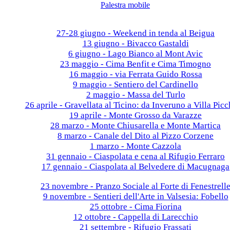
Palestra mobile
Galleria fotografica
2026
27-28 giugno - Weekend in tenda al Beigua
13 giugno - Bivacco Gastaldi
6 giugno - Lago Bianco al Mont Avic
23 maggio - Cima Benfit e Cima Timogno
16 maggio - via Ferrata Guido Rossa
9 maggio - Sentiero del Cardinello
2 maggio - Massa del Turlo
26 aprile - Gravellata al Ticino: da Inveruno a Villa Picc
19 aprile - Monte Grosso da Varazze
28 marzo - Monte Chiusarella e Monte Martica
8 marzo - Canale del Dito al Pizzo Corzene
1 marzo - Monte Cazzola
31 gennaio - Ciaspolata e cena al Rifugio Ferraro
17 gennaio - Ciaspolata al Belvedere di Macugnaga
2025
23 novembre - Pranzo Sociale al Forte di Fenestrell
9 novembre - Sentieri dell'Arte in Valsesia: Fobello
25 ottobre - Cima Fiorina
12 ottobre - Cappella di Larecchio
21 settembre - Rifugio Frassati