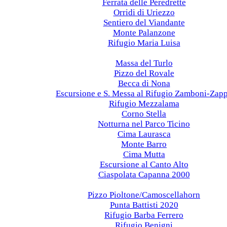
Ferrata delle Peredrette
Orridi di Uriezzo
Sentiero del Viandante
Monte Palanzone
Rifugio Maria Luisa
2021
Massa del Turlo
Pizzo del Rovale
Becca di Nona
Escursione e S. Messa al Rifugio Zamboni-Zap
Rifugio Mezzalama
Corno Stella
Notturna nel Parco Ticino
Cima Laurasca
Monte Barro
Cima Mutta
Escursione al Canto Alto
Ciaspolata Capanna 2000
2020
Pizzo Pioltone/Camoscellahorn
Punta Battisti 2020
Rifugio Barba Ferrero
Rifugio Benigni