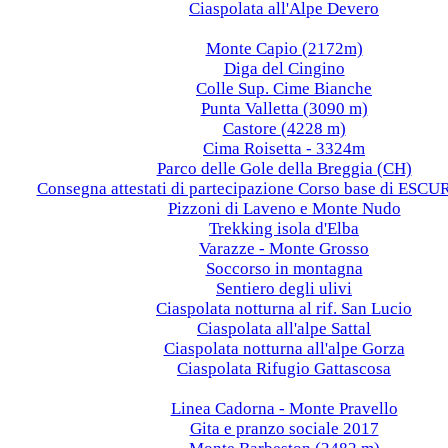
Ciaspolata all'Alpe Devero
2018
Monte Capio (2172m)
Diga del Cingino
Colle Sup. Cime Bianche
Punta Valletta (3090 m)
Castore (4228 m)
Cima Roisetta - 3324m
Parco delle Gole della Breggia (CH)
Consegna attestati di partecipazione Corso base di ES
Pizzoni di Laveno e Monte Nudo
Trekking isola d'Elba
Varazze - Monte Grosso
Soccorso in montagna
Sentiero degli ulivi
Ciaspolata notturna al rif. San Lucio
Ciaspolata all'alpe Sattal
Ciaspolata notturna all'alpe Gorza
Ciaspolata Rifugio Gattascosa
2017
Linea Cadorna - Monte Pravello
Gita e pranzo sociale 2017