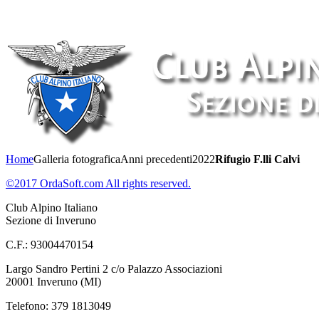
Home
Galleria fotografica
Anni precedenti
2022
Rifugio F.lli Calvi
©2017 OrdaSoft.com All rights reserved.
Club Alpino Italiano
Sezione di Inveruno
C.F.: 93004470154
Largo Sandro Pertini 2 c/o Palazzo Associazioni
20001 Inveruno (MI)
Telefono: 379 1813049