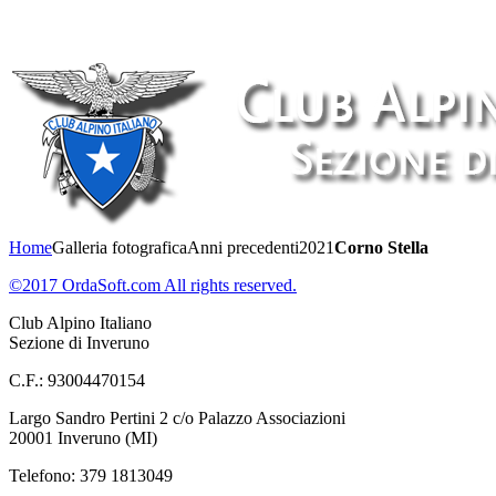
Home
Galleria fotografica
Anni precedenti
2021
Corno Stella
©2017 OrdaSoft.com All rights reserved.
Club Alpino Italiano
Sezione di Inveruno
C.F.: 93004470154
Largo Sandro Pertini 2 c/o Palazzo Associazioni
20001 Inveruno (MI)
Telefono: 379 1813049