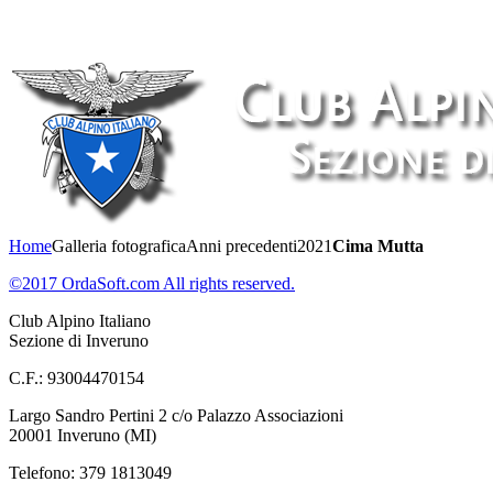
Home
Galleria fotografica
Anni precedenti
2021
Cima Mutta
©2017 OrdaSoft.com All rights reserved.
Club Alpino Italiano
Sezione di Inveruno
C.F.: 93004470154
Largo Sandro Pertini 2 c/o Palazzo Associazioni
20001 Inveruno (MI)
Telefono: 379 1813049