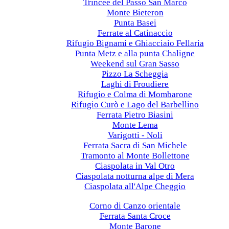
Trincee del Passo San Marco
Monte Bieteron
Punta Basei
Ferrate al Catinaccio
Rifugio Bignami e Ghiacciaio Fellaria
Punta Metz e alla punta Chaligne
Weekend sul Gran Sasso
Pizzo La Scheggia
Laghi di Froudiere
Rifugio e Colma di Mombarone
Rifugio Curò e Lago del Barbellino
Ferrata Pietro Biasini
Monte Lema
Varigotti - Noli
Ferrata Sacra di San Michele
Tramonto al Monte Bollettone
Ciaspolata in Val Otro
Ciaspolata notturna alpe di Mera
Ciaspolata all'Alpe Cheggio
2023
Corno di Canzo orientale
Ferrata Santa Croce
Monte Barone