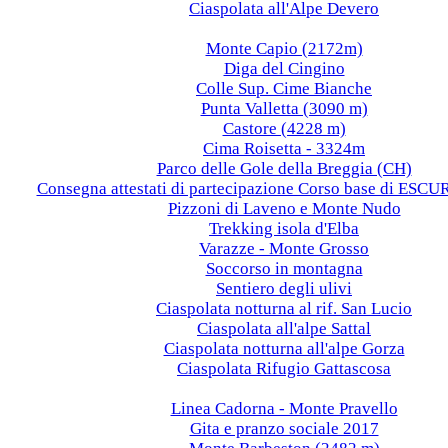
Ciaspolata all'Alpe Devero
2018
Monte Capio (2172m)
Diga del Cingino
Colle Sup. Cime Bianche
Punta Valletta (3090 m)
Castore (4228 m)
Cima Roisetta - 3324m
Parco delle Gole della Breggia (CH)
Consegna attestati di partecipazione Corso base di ES
Pizzoni di Laveno e Monte Nudo
Trekking isola d'Elba
Varazze - Monte Grosso
Soccorso in montagna
Sentiero degli ulivi
Ciaspolata notturna al rif. San Lucio
Ciaspolata all'alpe Sattal
Ciaspolata notturna all'alpe Gorza
Ciaspolata Rifugio Gattascosa
2017
Linea Cadorna - Monte Pravello
Gita e pranzo sociale 2017