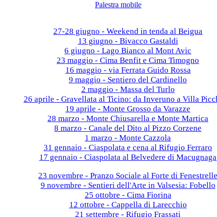
Palestra mobile
Galleria fotografica
2026
27-28 giugno - Weekend in tenda al Beigua
13 giugno - Bivacco Gastaldi
6 giugno - Lago Bianco al Mont Avic
23 maggio - Cima Benfit e Cima Timogno
16 maggio - via Ferrata Guido Rossa
9 maggio - Sentiero del Cardinello
2 maggio - Massa del Turlo
26 aprile - Gravellata al Ticino: da Inveruno a Villa Picc
19 aprile - Monte Grosso da Varazze
28 marzo - Monte Chiusarella e Monte Martica
8 marzo - Canale del Dito al Pizzo Corzene
1 marzo - Monte Cazzola
31 gennaio - Ciaspolata e cena al Rifugio Ferraro
17 gennaio - Ciaspolata al Belvedere di Macugnaga
2025
23 novembre - Pranzo Sociale al Forte di Fenestrell
9 novembre - Sentieri dell'Arte in Valsesia: Fobello
25 ottobre - Cima Fiorina
12 ottobre - Cappella di Larecchio
21 settembre - Rifugio Frassati