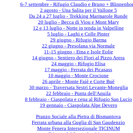
6-7 settembre - Rifugio Claudio e Bruno + Blinnenho
2 agosto - Una Salita per il Vallone 5
Da 24 a 27 luglio - Trekking Marmarole Runde
20 luglio - Becca di Viou e Mont Mary
12 e 13 luglio - Notte in tenda in Valpelline
5 luglio - Laghi e Colle Pinter
29 giugno - Rifugio Barma
22 giugno - Presolana via Normale
11-15 giugno - Etna e Isole Eolie
14 giugno - Sentiero dei Fiori al Pizzo Arera
24 maggio - Rifugio Elisa
17 maggio - Ferrata dei Picasass
10 maggio - Monte Crocione
26 aprile - Monte Faiè e Corte Buè
30 marzo - Traversata Sestri Levante-Moneglia
22 febbraio - Punta dell'Aquila
8 febbraio - Ciaspolata e cena al Rifugio San Lucio
19 gennaio - Ciaspolata Alpe Devero
2024
Pranzo Sociale alla Pietra di Bismantova
Ferrata urbana alla Guglia di San Gaudenzio
Monte Fenera Intersezionale TICINUM