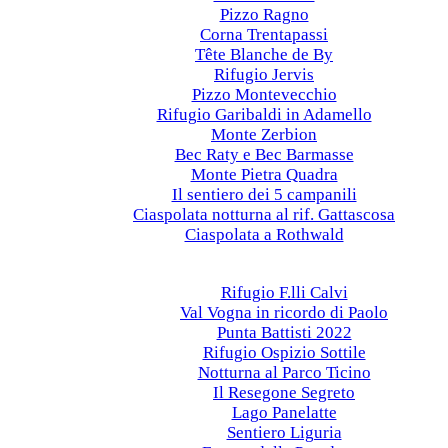
Pizzo Ragno
Corna Trentapassi
Tête Blanche de By
Rifugio Jervis
Pizzo Montevecchio
Rifugio Garibaldi in Adamello
Monte Zerbion
Bec Raty e Bec Barmasse
Monte Pietra Quadra
Il sentiero dei 5 campanili
Ciaspolata notturna al rif. Gattascosa
Ciaspolata a Rothwald
Anni precedenti
2022
Rifugio F.lli Calvi
Val Vogna in ricordo di Paolo
Punta Battisti 2022
Rifugio Ospizio Sottile
Notturna al Parco Ticino
Il Resegone Segreto
Lago Panelatte
Sentiero Liguria