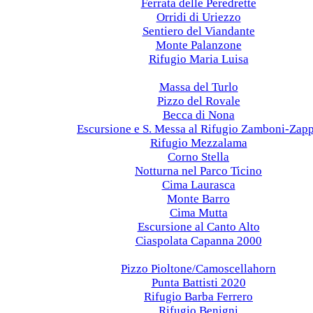
Ferrata delle Peredrette
Orridi di Uriezzo
Sentiero del Viandante
Monte Palanzone
Rifugio Maria Luisa
2021
Massa del Turlo
Pizzo del Rovale
Becca di Nona
Escursione e S. Messa al Rifugio Zamboni-Zap
Rifugio Mezzalama
Corno Stella
Notturna nel Parco Ticino
Cima Laurasca
Monte Barro
Cima Mutta
Escursione al Canto Alto
Ciaspolata Capanna 2000
2020
Pizzo Pioltone/Camoscellahorn
Punta Battisti 2020
Rifugio Barba Ferrero
Rifugio Benigni