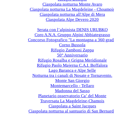
Ciaspolata notturna Monte Avaro
Ciaspolata notturna La Magdeleine - Choamoi
Ciaspolata notturna all'Alpe di Mera
Ciaspolata Alpe Devero 2020
2019
Serata con l’alpinista DENIS URUBKO
Coro A.N.A. Gruppo Alpini Abbiategrasso
Concorso Fotografico "La montagna a 360 grad
Corno Bussola
Rifugio Zamboni Zappa
50° Anniversario
Rifugio Rosalba e Grigna Meridionale
Rifugio Paolo Majerna C.A.I. Boffalora
Lago Baranca e Alpe Selle
Notturna tra i canali di Nosate e Tornavento.
Monte San Giorgio
Montemarcello - Tellaro
Madonna del Sasso
Planetario osservatorio Ca’ del Monte
Traversata La Magdeleine-Chamois
Ciaspolata a Saint Jacques
Ciaspolata notturna al santuario di San Bernar