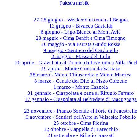
Palestra mobile
Galleria fotografica
2026
27-28 giugno - Weekend in tenda al Beigua
13 giugno - Bivacco Gastaldi
6 giugno - Lago Bianco al Mont Avic
23 maggio - Cima Benfit e Cima Timogno
16 maggio - via Ferrata Guido Rossa
9 maggio - Sentiero del Cardinello
2 maggio - Massa del Turlo
26 aprile - Gravellata al Ticino: da Inveruno a Villa Picc
19 aprile - Monte Grosso da Varazze
28 marzo - Monte Chiusarella e Monte Martica
8 marzo - Canale del Dito al Pizzo Corzene
1 marzo - Monte Cazzola
31 gennaio - Ciaspolata e cena al Rifugio Ferraro
17 gennaio - Ciaspolata al Belvedere di Macugnaga
2025
23 novembre - Pranzo Sociale al Forte di Fenestrell
9 novembre - Sentieri dell'Arte in Valsesia: Fobello
25 ottobre - Cima Fiorina
12 ottobre - Cappella di Larecchio
21 settembre - Rifugio Frassati