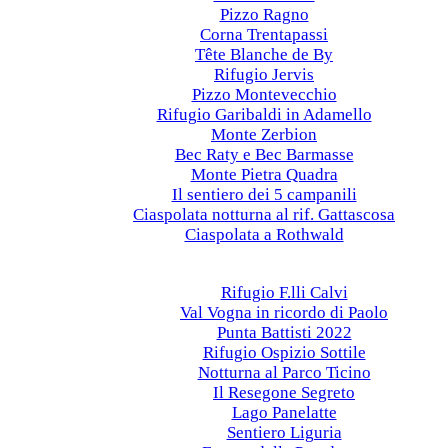
Pizzo Ragno
Corna Trentapassi
Tête Blanche de By
Rifugio Jervis
Pizzo Montevecchio
Rifugio Garibaldi in Adamello
Monte Zerbion
Bec Raty e Bec Barmasse
Monte Pietra Quadra
Il sentiero dei 5 campanili
Ciaspolata notturna al rif. Gattascosa
Ciaspolata a Rothwald
Anni precedenti
2022
Rifugio F.lli Calvi
Val Vogna in ricordo di Paolo
Punta Battisti 2022
Rifugio Ospizio Sottile
Notturna al Parco Ticino
Il Resegone Segreto
Lago Panelatte
Sentiero Liguria