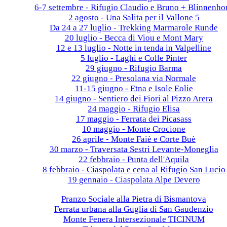
6-7 settembre - Rifugio Claudio e Bruno + Blinnenho
2 agosto - Una Salita per il Vallone 5
Da 24 a 27 luglio - Trekking Marmarole Runde
20 luglio - Becca di Viou e Mont Mary
12 e 13 luglio - Notte in tenda in Valpelline
5 luglio - Laghi e Colle Pinter
29 giugno - Rifugio Barma
22 giugno - Presolana via Normale
11-15 giugno - Etna e Isole Eolie
14 giugno - Sentiero dei Fiori al Pizzo Arera
24 maggio - Rifugio Elisa
17 maggio - Ferrata dei Picasass
10 maggio - Monte Crocione
26 aprile - Monte Faiè e Corte Buè
30 marzo - Traversata Sestri Levante-Moneglia
22 febbraio - Punta dell'Aquila
8 febbraio - Ciaspolata e cena al Rifugio San Lucio
19 gennaio - Ciaspolata Alpe Devero
2024
Pranzo Sociale alla Pietra di Bismantova
Ferrata urbana alla Guglia di San Gaudenzio
Monte Fenera Intersezionale TICINUM