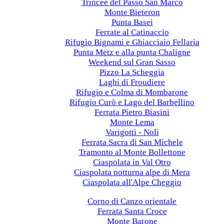
Trincee del Passo San Marco
Monte Bieteron
Punta Basei
Ferrate al Catinaccio
Rifugio Bignami e Ghiacciaio Fellaria
Punta Metz e alla punta Chaligne
Weekend sul Gran Sasso
Pizzo La Scheggia
Laghi di Froudiere
Rifugio e Colma di Mombarone
Rifugio Curò e Lago del Barbellino
Ferrata Pietro Biasini
Monte Lema
Varigotti - Noli
Ferrata Sacra di San Michele
Tramonto al Monte Bollettone
Ciaspolata in Val Otro
Ciaspolata notturna alpe di Mera
Ciaspolata all'Alpe Cheggio
2023
Corno di Canzo orientale
Ferrata Santa Croce
Monte Barone