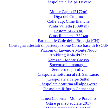
Ciaspolata all'Alpe Devero
2018
Monte Capio (2172m)
Diga del Cingino
Colle Sup. Cime Bianche
Punta Valletta (3090 m)
Castore (4228 m)
Cima Roisetta - 3324m
Parco delle Gole della Breggia (CH)
Consegna attestati di partecipazione Corso base di ES
Pizzoni di Laveno e Monte Nudo
Trekking isola d'Elba
Varazze - Monte Grosso
Soccorso in montagna
Sentiero degli ulivi
Ciaspolata notturna al rif. San Lucio
Ciaspolata all'alpe Sattal
Ciaspolata notturna all'alpe Gorza
Ciaspolata Rifugio Gattascosa
2017
Linea Cadorna - Monte Pravello
Gita e pranzo sociale 2017