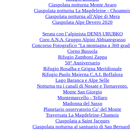
Ciaspolata notturna Monte Avaro
Ciaspolata notturna La Magdeleine - Choamoi
Ciaspolata notturna all'Alpe di Mera
Ciaspolata Alpe Devero 2020
2019
Serata con l’alpinista DENIS URUBKO
Coro A.N.A. Gruppo Alpini Abbiategrasso
Concorso Fotografico "La montagna a 360 grad
Corno Bussola
Rifugio Zamboni Zappa
50° Anniversario
Rifugio Rosalba e Grigna Meridionale
Rifugio Paolo Majerna C.A.I. Boffalora
Lago Baranca e Alpe Selle
Notturna tra i canali di Nosate e Tornavento.
Monte San Giorgio
Montemarcello - Tellaro
Madonna del Sasso
Planetario osservatorio Ca’ del Monte
Traversata La Magdeleine-Chamois
Ciaspolata a Saint Jacques
Ciaspolata notturna al santuario di San Bernar