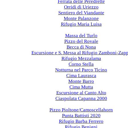
Ferrata delle Peredrette
Orridi di Uriezzo
Sentiero del Viandante
Monte Palanzone
Rifugio Maria Luisa
2021
Massa del Turlo
Pizzo del Rovale
Becca di Nona
Escursione e S. Messa al Rifugio Zamboni-Zap
Rifugio Mezzalama
Corno Stella
Notturna nel Parco Ticino
Cima Laurasca
Monte Barro
Cima Mutta
Escursione al Canto Alto
Ciaspolata Capanna 2000
2020
Pizzo Pioltone/Camoscellahorn
Punta Battisti 2020
Rifugio Barba Ferrero
Rifugio Benigni