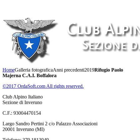
Home
Galleria fotografica
Anni precedenti
2019
Rifugio Paolo
Majerna C.A.I. Boffalora
©2017 OrdaSoft.com All rights reserved.
Club Alpino Italiano
Sezione di Inveruno
C.F.: 93004470154
Largo Sandro Pertini 2 c/o Palazzo Associazioni
20001 Inveruno (MI)
Telefono: 379 1813049