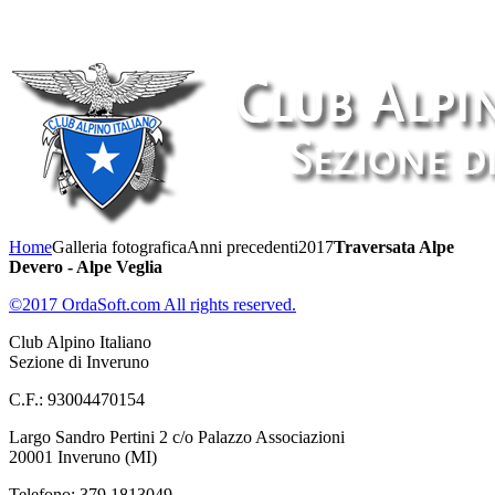
Home
Galleria fotografica
Anni precedenti
2017
Traversata Alpe
Devero - Alpe Veglia
©2017 OrdaSoft.com All rights reserved.
Club Alpino Italiano
Sezione di Inveruno
C.F.: 93004470154
Largo Sandro Pertini 2 c/o Palazzo Associazioni
20001 Inveruno (MI)
Telefono: 379 1813049