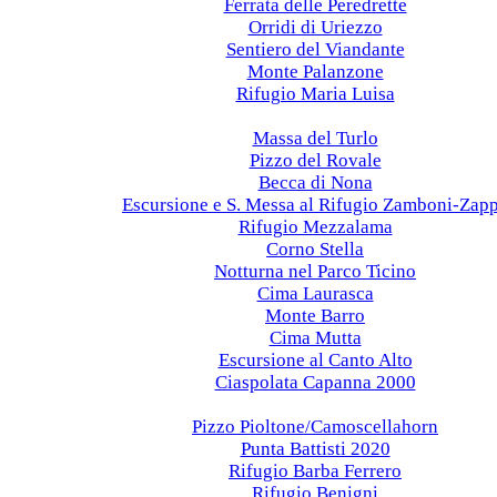
Ferrata delle Peredrette
Orridi di Uriezzo
Sentiero del Viandante
Monte Palanzone
Rifugio Maria Luisa
2021
Massa del Turlo
Pizzo del Rovale
Becca di Nona
Escursione e S. Messa al Rifugio Zamboni-Zap
Rifugio Mezzalama
Corno Stella
Notturna nel Parco Ticino
Cima Laurasca
Monte Barro
Cima Mutta
Escursione al Canto Alto
Ciaspolata Capanna 2000
2020
Pizzo Pioltone/Camoscellahorn
Punta Battisti 2020
Rifugio Barba Ferrero
Rifugio Benigni