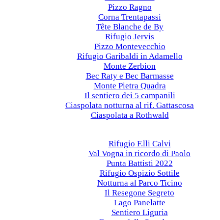
Pizzo Ragno
Corna Trentapassi
Tête Blanche de By
Rifugio Jervis
Pizzo Montevecchio
Rifugio Garibaldi in Adamello
Monte Zerbion
Bec Raty e Bec Barmasse
Monte Pietra Quadra
Il sentiero dei 5 campanili
Ciaspolata notturna al rif. Gattascosa
Ciaspolata a Rothwald
Anni precedenti
2022
Rifugio F.lli Calvi
Val Vogna in ricordo di Paolo
Punta Battisti 2022
Rifugio Ospizio Sottile
Notturna al Parco Ticino
Il Resegone Segreto
Lago Panelatte
Sentiero Liguria