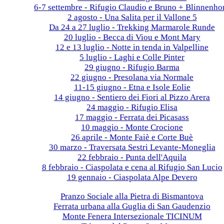
6-7 settembre - Rifugio Claudio e Bruno + Blinnenho
2 agosto - Una Salita per il Vallone 5
Da 24 a 27 luglio - Trekking Marmarole Runde
20 luglio - Becca di Viou e Mont Mary
12 e 13 luglio - Notte in tenda in Valpelline
5 luglio - Laghi e Colle Pinter
29 giugno - Rifugio Barma
22 giugno - Presolana via Normale
11-15 giugno - Etna e Isole Eolie
14 giugno - Sentiero dei Fiori al Pizzo Arera
24 maggio - Rifugio Elisa
17 maggio - Ferrata dei Picasass
10 maggio - Monte Crocione
26 aprile - Monte Faiè e Corte Buè
30 marzo - Traversata Sestri Levante-Moneglia
22 febbraio - Punta dell'Aquila
8 febbraio - Ciaspolata e cena al Rifugio San Lucio
19 gennaio - Ciaspolata Alpe Devero
2024
Pranzo Sociale alla Pietra di Bismantova
Ferrata urbana alla Guglia di San Gaudenzio
Monte Fenera Intersezionale TICINUM