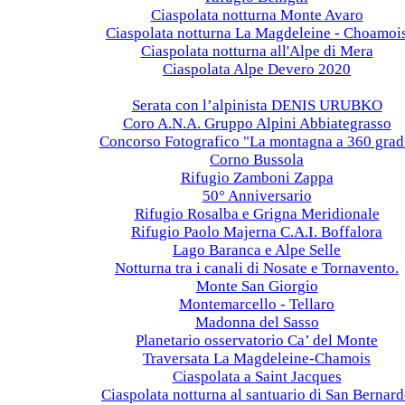
Ciaspolata notturna Monte Avaro
Ciaspolata notturna La Magdeleine - Choamoi
Ciaspolata notturna all'Alpe di Mera
Ciaspolata Alpe Devero 2020
2019
Serata con l’alpinista DENIS URUBKO
Coro A.N.A. Gruppo Alpini Abbiategrasso
Concorso Fotografico "La montagna a 360 grad
Corno Bussola
Rifugio Zamboni Zappa
50° Anniversario
Rifugio Rosalba e Grigna Meridionale
Rifugio Paolo Majerna C.A.I. Boffalora
Lago Baranca e Alpe Selle
Notturna tra i canali di Nosate e Tornavento.
Monte San Giorgio
Montemarcello - Tellaro
Madonna del Sasso
Planetario osservatorio Ca’ del Monte
Traversata La Magdeleine-Chamois
Ciaspolata a Saint Jacques
Ciaspolata notturna al santuario di San Bernar