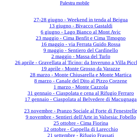
Palestra mobile
Galleria fotografica
2026
27-28 giugno - Weekend in tenda al Beigua
13 giugno - Bivacco Gastaldi
6 giugno - Lago Bianco al Mont Avic
23 maggio - Cima Benfit e Cima Timogno
16 maggio - via Ferrata Guido Rossa
9 maggio - Sentiero del Cardinello
2 maggio - Massa del Turlo
26 aprile - Gravellata al Ticino: da Inveruno a Villa Picc
19 aprile - Monte Grosso da Varazze
28 marzo - Monte Chiusarella e Monte Martica
8 marzo - Canale del Dito al Pizzo Corzene
1 marzo - Monte Cazzola
31 gennaio - Ciaspolata e cena al Rifugio Ferraro
17 gennaio - Ciaspolata al Belvedere di Macugnaga
2025
23 novembre - Pranzo Sociale al Forte di Fenestrell
9 novembre - Sentieri dell'Arte in Valsesia: Fobello
25 ottobre - Cima Fiorina
12 ottobre - Cappella di Larecchio
21 settembre - Rifugio Frassati