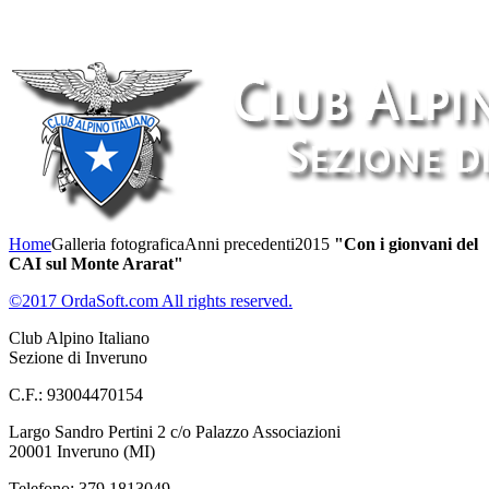
Home
Galleria fotografica
Anni precedenti
2015
"Con i gionvani del
CAI sul Monte Ararat"
©2017 OrdaSoft.com All rights reserved.
Club Alpino Italiano
Sezione di Inveruno
C.F.: 93004470154
Largo Sandro Pertini 2 c/o Palazzo Associazioni
20001 Inveruno (MI)
Telefono: 379 1813049