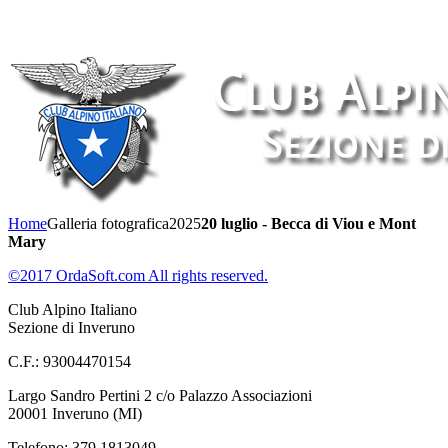
Home
Galleria fotografica
2025
20 luglio - Becca di Viou e Mont
Mary
©2017 OrdaSoft.com All rights reserved.
Club Alpino Italiano
Sezione di Inveruno
C.F.: 93004470154
Largo Sandro Pertini 2 c/o Palazzo Associazioni
20001 Inveruno (MI)
Telefono: 379 1813049