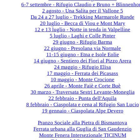
6-7 settembre - Rifugio Claudio e Bruno + Blinnenho
2 agosto - Una Salita per il Vallone 5
Da 24 a 27 luglio - Trekking Marmarole Runde
20 luglio - Becca di Viou e Mont Mary
12 e 13 luglio - Notte in tenda in Valpelline
5 luglio - Laghi e Colle Pinter
29 giugno - Rifugio Barma
22 giugno - Presolana via Normale
11-15 giugno - Etna e Isole Eolie
14 giugno - Sentiero dei Fiori al Pizzo Arera
24 maggio - Rifugio Elisa
17 maggio - Ferrata dei Picasass
10 maggio - Monte Crocione
26 aprile - Monte Faiè e Corte Buè
30 marzo - Traversata Sestri Levante-Moneglia
22 febbraio - Punta dell'Aquila
8 febbraio - Ciaspolata e cena al Rifugio San Lucio
19 gennaio - Ciaspolata Alpe Devero
2024
Pranzo Sociale alla Pietra di Bismantova
Ferrata urbana alla Guglia di San Gaudenzio
Monte Fenera Intersezionale TICINUM