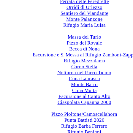
Ferrata delle Peredrette
Orridi di Uriezzo
Sentiero del Viandante
Monte Palanzone
Rifugio Maria Luisa
2021
Massa del Turlo
Pizzo del Rovale
Becca di Nona
Escursione e S. Messa al Rifugio Zamboni-Zap
Rifugio Mezzalama
Corno Stella
Notturna nel Parco Ticino
Cima Laurasca
Monte Barro
Cima Mutta
Escursione al Canto Alto
Ciaspolata Capanna 2000
2020
Pizzo Pioltone/Camoscellahorn
Punta Battisti 2020
Rifugio Barba Ferrero
Rifugio Benigni