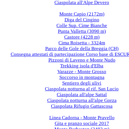
Ciaspolata all'Alpe Devero
2018
Monte Capio (2172m)
Diga del Cingino
Colle Sup. Cime Bianche
Punta Valletta (3090 m)
Castore (4228 m)
Cima Roisetta - 3324m
Parco delle Gole della Breggia (CH)
Consegna attestati di partecipazione Corso base di ES
Pizzoni di Laveno e Monte Nudo
Trekking isola d'Elba
Varazze - Monte Grosso
Soccorso in montagna
Sentiero degli ulivi
Ciaspolata notturna al rif. San Lucio
Ciaspolata all'alpe Sattal
Ciaspolata notturna all'alpe Gorza
Ciaspolata Rifugio Gattascosa
2017
Linea Cadorna - Monte Pravello
Gita e pranzo sociale 2017