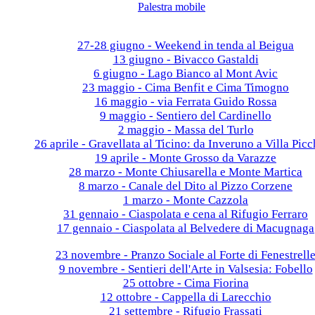
Palestra mobile
Galleria fotografica
2026
27-28 giugno - Weekend in tenda al Beigua
13 giugno - Bivacco Gastaldi
6 giugno - Lago Bianco al Mont Avic
23 maggio - Cima Benfit e Cima Timogno
16 maggio - via Ferrata Guido Rossa
9 maggio - Sentiero del Cardinello
2 maggio - Massa del Turlo
26 aprile - Gravellata al Ticino: da Inveruno a Villa Picc
19 aprile - Monte Grosso da Varazze
28 marzo - Monte Chiusarella e Monte Martica
8 marzo - Canale del Dito al Pizzo Corzene
1 marzo - Monte Cazzola
31 gennaio - Ciaspolata e cena al Rifugio Ferraro
17 gennaio - Ciaspolata al Belvedere di Macugnaga
2025
23 novembre - Pranzo Sociale al Forte di Fenestrell
9 novembre - Sentieri dell'Arte in Valsesia: Fobello
25 ottobre - Cima Fiorina
12 ottobre - Cappella di Larecchio
21 settembre - Rifugio Frassati