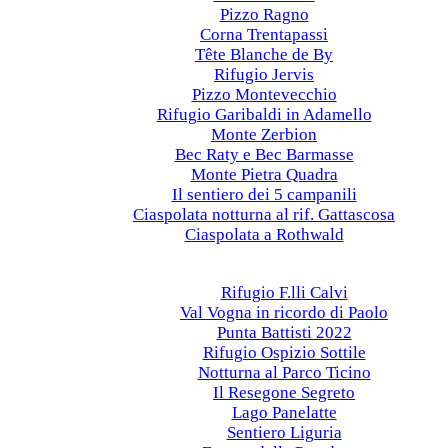
Pizzo Ragno
Corna Trentapassi
Tête Blanche de By
Rifugio Jervis
Pizzo Montevecchio
Rifugio Garibaldi in Adamello
Monte Zerbion
Bec Raty e Bec Barmasse
Monte Pietra Quadra
Il sentiero dei 5 campanili
Ciaspolata notturna al rif. Gattascosa
Ciaspolata a Rothwald
Anni precedenti
2022
Rifugio F.lli Calvi
Val Vogna in ricordo di Paolo
Punta Battisti 2022
Rifugio Ospizio Sottile
Notturna al Parco Ticino
Il Resegone Segreto
Lago Panelatte
Sentiero Liguria