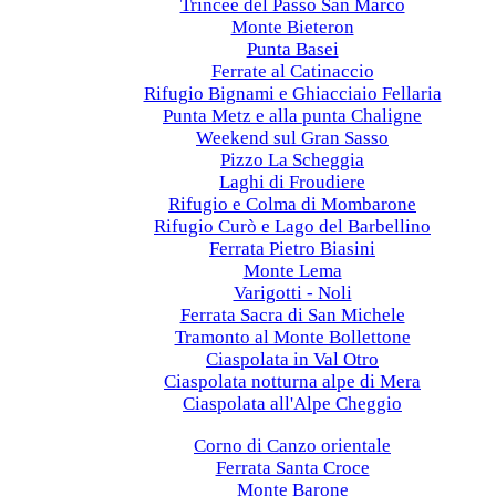
Trincee del Passo San Marco
Monte Bieteron
Punta Basei
Ferrate al Catinaccio
Rifugio Bignami e Ghiacciaio Fellaria
Punta Metz e alla punta Chaligne
Weekend sul Gran Sasso
Pizzo La Scheggia
Laghi di Froudiere
Rifugio e Colma di Mombarone
Rifugio Curò e Lago del Barbellino
Ferrata Pietro Biasini
Monte Lema
Varigotti - Noli
Ferrata Sacra di San Michele
Tramonto al Monte Bollettone
Ciaspolata in Val Otro
Ciaspolata notturna alpe di Mera
Ciaspolata all'Alpe Cheggio
2023
Corno di Canzo orientale
Ferrata Santa Croce
Monte Barone