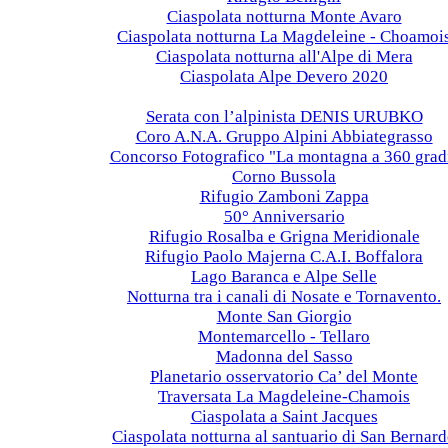
Ciaspolata notturna Monte Avaro
Ciaspolata notturna La Magdeleine - Choamoi
Ciaspolata notturna all'Alpe di Mera
Ciaspolata Alpe Devero 2020
2019
Serata con l’alpinista DENIS URUBKO
Coro A.N.A. Gruppo Alpini Abbiategrasso
Concorso Fotografico "La montagna a 360 grad
Corno Bussola
Rifugio Zamboni Zappa
50° Anniversario
Rifugio Rosalba e Grigna Meridionale
Rifugio Paolo Majerna C.A.I. Boffalora
Lago Baranca e Alpe Selle
Notturna tra i canali di Nosate e Tornavento.
Monte San Giorgio
Montemarcello - Tellaro
Madonna del Sasso
Planetario osservatorio Ca’ del Monte
Traversata La Magdeleine-Chamois
Ciaspolata a Saint Jacques
Ciaspolata notturna al santuario di San Bernar