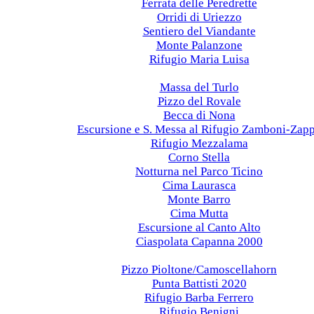
Ferrata delle Peredrette
Orridi di Uriezzo
Sentiero del Viandante
Monte Palanzone
Rifugio Maria Luisa
2021
Massa del Turlo
Pizzo del Rovale
Becca di Nona
Escursione e S. Messa al Rifugio Zamboni-Zap
Rifugio Mezzalama
Corno Stella
Notturna nel Parco Ticino
Cima Laurasca
Monte Barro
Cima Mutta
Escursione al Canto Alto
Ciaspolata Capanna 2000
2020
Pizzo Pioltone/Camoscellahorn
Punta Battisti 2020
Rifugio Barba Ferrero
Rifugio Benigni