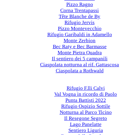
Pizzo Ragno
Corna Trentapassi
Tête Blanche de By
Rifugio Jervis
Pizzo Montevecchio
Rifugio Garibaldi in Adamello
Monte Zerbion
Bec Raty e Bec Barmasse
Monte Pietra Quadra
Il sentiero dei 5 campanili
Ciaspolata notturna al rif. Gattascosa
Ciaspolata a Rothwald
Anni precedenti
2022
Rifugio F.lli Calvi
Val Vogna in ricordo di Paolo
Punta Battisti 2022
Rifugio Ospizio Sottile
Notturna al Parco Ticino
Il Resegone Segreto
Lago Panelatte
Sentiero Liguria