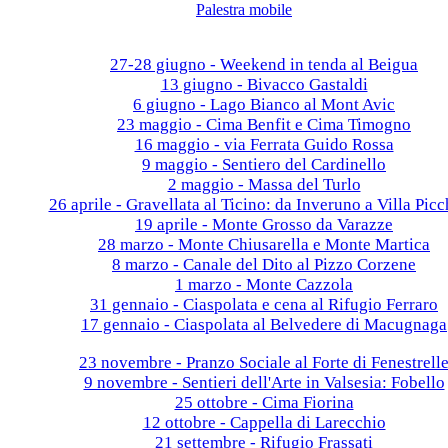
Palestra mobile
Galleria fotografica
2026
27-28 giugno - Weekend in tenda al Beigua
13 giugno - Bivacco Gastaldi
6 giugno - Lago Bianco al Mont Avic
23 maggio - Cima Benfit e Cima Timogno
16 maggio - via Ferrata Guido Rossa
9 maggio - Sentiero del Cardinello
2 maggio - Massa del Turlo
26 aprile - Gravellata al Ticino: da Inveruno a Villa Picc
19 aprile - Monte Grosso da Varazze
28 marzo - Monte Chiusarella e Monte Martica
8 marzo - Canale del Dito al Pizzo Corzene
1 marzo - Monte Cazzola
31 gennaio - Ciaspolata e cena al Rifugio Ferraro
17 gennaio - Ciaspolata al Belvedere di Macugnaga
2025
23 novembre - Pranzo Sociale al Forte di Fenestrell
9 novembre - Sentieri dell'Arte in Valsesia: Fobello
25 ottobre - Cima Fiorina
12 ottobre - Cappella di Larecchio
21 settembre - Rifugio Frassati