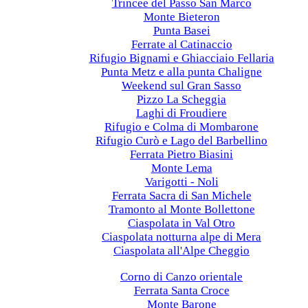
Trincee del Passo San Marco
Monte Bieteron
Punta Basei
Ferrate al Catinaccio
Rifugio Bignami e Ghiacciaio Fellaria
Punta Metz e alla punta Chaligne
Weekend sul Gran Sasso
Pizzo La Scheggia
Laghi di Froudiere
Rifugio e Colma di Mombarone
Rifugio Curò e Lago del Barbellino
Ferrata Pietro Biasini
Monte Lema
Varigotti - Noli
Ferrata Sacra di San Michele
Tramonto al Monte Bollettone
Ciaspolata in Val Otro
Ciaspolata notturna alpe di Mera
Ciaspolata all'Alpe Cheggio
2023
Corno di Canzo orientale
Ferrata Santa Croce
Monte Barone