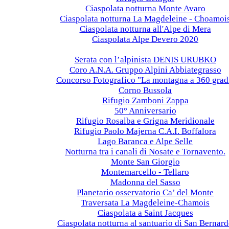
Ciaspolata notturna Monte Avaro
Ciaspolata notturna La Magdeleine - Choamoi
Ciaspolata notturna all'Alpe di Mera
Ciaspolata Alpe Devero 2020
2019
Serata con l’alpinista DENIS URUBKO
Coro A.N.A. Gruppo Alpini Abbiategrasso
Concorso Fotografico "La montagna a 360 grad
Corno Bussola
Rifugio Zamboni Zappa
50° Anniversario
Rifugio Rosalba e Grigna Meridionale
Rifugio Paolo Majerna C.A.I. Boffalora
Lago Baranca e Alpe Selle
Notturna tra i canali di Nosate e Tornavento.
Monte San Giorgio
Montemarcello - Tellaro
Madonna del Sasso
Planetario osservatorio Ca’ del Monte
Traversata La Magdeleine-Chamois
Ciaspolata a Saint Jacques
Ciaspolata notturna al santuario di San Bernar