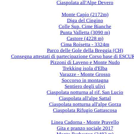
Ciaspolata all'Alpe Devero
2018
Monte Capio (2172m)
Diga del Cingino
Colle Sup. Cime Bianche
Punta Valletta (3090 m)
Castore (4228 m)
Cima Roisetta - 3324m
Parco delle Gole della Breggia (CH)
Consegna attestati di partecipazione Corso base di ES
Pizzoni di Laveno e Monte Nudo
Trekking isola d'Elba
Varazze - Monte Grosso
Soccorso in montagna
Sentiero degli ulivi
Ciaspolata notturna al rif. San Lucio
Ciaspolata all'alpe Sattal
Ciaspolata notturna all'alpe Gorza
Ciaspolata Rifugio Gattascosa
2017
Linea Cadorna - Monte Pravello
Gita e pranzo sociale 2017