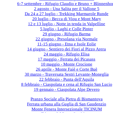
6-7 settembre - Rifugio Claudio e Bruno + Blinnenho
2 agosto - Una Salita per il Vallone 5
Da 24 a 27 luglio - Trekking Marmarole Runde
20 luglio - Becca di Viou e Mont Mary
12 e 13 luglio - Notte in tenda in Valpelline
5 luglio - Laghi e Colle Pinter
29 giugno - Rifugio Barma
22 giugno - Presolana via Normale
11-15 giugno - Etna e Isole Eolie
14 giugno - Sentiero dei Fiori al Pizzo Arera
24 maggio - Rifugio Elisa
17 maggio - Ferrata dei Picasass
10 maggio - Monte Crocione
26 aprile - Monte Faiè e Corte Buè
30 marzo - Traversata Sestri Levante-Moneglia
22 febbraio - Punta dell'Aquila
8 febbraio - Ciaspolata e cena al Rifugio San Lucio
19 gennaio - Ciaspolata Alpe Devero
2024
Pranzo Sociale alla Pietra di Bismantova
Ferrata urbana alla Guglia di San Gaudenzio
Monte Fenera Intersezionale TICINUM