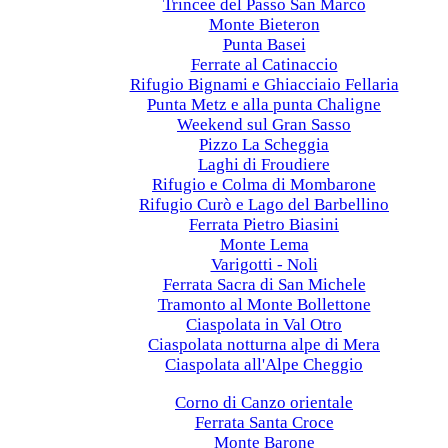
Trincee del Passo San Marco
Monte Bieteron
Punta Basei
Ferrate al Catinaccio
Rifugio Bignami e Ghiacciaio Fellaria
Punta Metz e alla punta Chaligne
Weekend sul Gran Sasso
Pizzo La Scheggia
Laghi di Froudiere
Rifugio e Colma di Mombarone
Rifugio Curò e Lago del Barbellino
Ferrata Pietro Biasini
Monte Lema
Varigotti - Noli
Ferrata Sacra di San Michele
Tramonto al Monte Bollettone
Ciaspolata in Val Otro
Ciaspolata notturna alpe di Mera
Ciaspolata all'Alpe Cheggio
2023
Corno di Canzo orientale
Ferrata Santa Croce
Monte Barone