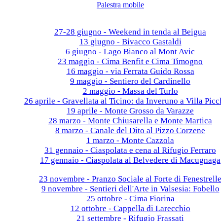
Palestra mobile
Galleria fotografica
2026
27-28 giugno - Weekend in tenda al Beigua
13 giugno - Bivacco Gastaldi
6 giugno - Lago Bianco al Mont Avic
23 maggio - Cima Benfit e Cima Timogno
16 maggio - via Ferrata Guido Rossa
9 maggio - Sentiero del Cardinello
2 maggio - Massa del Turlo
26 aprile - Gravellata al Ticino: da Inveruno a Villa Picc
19 aprile - Monte Grosso da Varazze
28 marzo - Monte Chiusarella e Monte Martica
8 marzo - Canale del Dito al Pizzo Corzene
1 marzo - Monte Cazzola
31 gennaio - Ciaspolata e cena al Rifugio Ferraro
17 gennaio - Ciaspolata al Belvedere di Macugnaga
2025
23 novembre - Pranzo Sociale al Forte di Fenestrell
9 novembre - Sentieri dell'Arte in Valsesia: Fobello
25 ottobre - Cima Fiorina
12 ottobre - Cappella di Larecchio
21 settembre - Rifugio Frassati