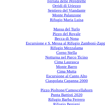
Ferrata delle Peredrette
Orridi di Uriezzo
Sentiero del Viandante
Monte Palanzone
Rifugio Maria Luisa
2021
Massa del Turlo
Pizzo del Rovale
Becca di Nona
Escursione e S. Messa al Rifugio Zamboni-Zap
Rifugio Mezzalama
Corno Stella
Notturna nel Parco Ticino
Cima Laurasca
Monte Barro
Cima Mutta
Escursione al Canto Alto
Ciaspolata Capanna 2000
2020
Pizzo Pioltone/Camoscellahorn
Punta Battisti 2020
Rifugio Barba Ferrero
Rifugio Benigni