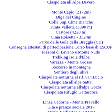
Ciaspolata all'Alpe Devero
2018
Monte Capio (2172m)
Diga del Cingino
Colle Sup. Cime Bianche
Punta Valletta (3090 m)
Castore (4228 m)
Cima Roisetta - 3324m
Parco delle Gole della Breggia (CH)
Consegna attestati di partecipazione Corso base di ES
Pizzoni di Laveno e Monte Nudo
Trekking isola d'Elba
Varazze - Monte Grosso
Soccorso in montagna
Sentiero degli ulivi
Ciaspolata notturna al rif. San Lucio
Ciaspolata all'alpe Sattal
Ciaspolata notturna all'alpe Gorza
Ciaspolata Rifugio Gattascosa
2017
Linea Cadorna - Monte Pravello
Gita e pranzo sociale 2017