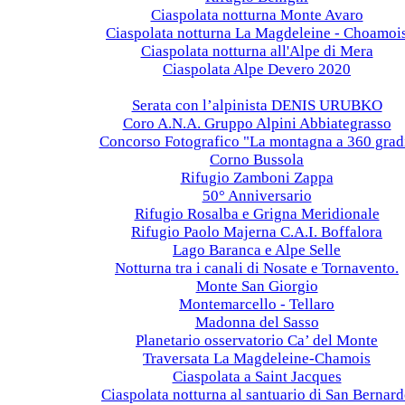
Ciaspolata notturna Monte Avaro
Ciaspolata notturna La Magdeleine - Choamoi
Ciaspolata notturna all'Alpe di Mera
Ciaspolata Alpe Devero 2020
2019
Serata con l’alpinista DENIS URUBKO
Coro A.N.A. Gruppo Alpini Abbiategrasso
Concorso Fotografico "La montagna a 360 grad
Corno Bussola
Rifugio Zamboni Zappa
50° Anniversario
Rifugio Rosalba e Grigna Meridionale
Rifugio Paolo Majerna C.A.I. Boffalora
Lago Baranca e Alpe Selle
Notturna tra i canali di Nosate e Tornavento.
Monte San Giorgio
Montemarcello - Tellaro
Madonna del Sasso
Planetario osservatorio Ca’ del Monte
Traversata La Magdeleine-Chamois
Ciaspolata a Saint Jacques
Ciaspolata notturna al santuario di San Bernar