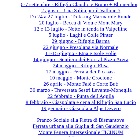
6-7 settembre - Rifugio Claudio e Bruno + Blinnenho
2 agosto - Una Salita per il Vallone 5
Da 24 a 27 luglio - Trekking Marmarole Runde
20 luglio - Becca di Viou e Mont Mary
12 e 13 luglio - Notte in tenda in Valpelline
5 luglio - Laghi e Colle Pinter
29 giugno - Rifugio Barma
22 giugno - Presolana via Normale
11-15 giugno - Etna e Isole Eolie
14 giugno - Sentiero dei Fiori al Pizzo Arera
24 maggio - Rifugio Elisa
17 maggio - Ferrata dei Picasass
10 maggio - Monte Crocione
26 aprile - Monte Faiè e Corte Buè
30 marzo - Traversata Sestri Levante-Moneglia
22 febbraio - Punta dell'Aquila
8 febbraio - Ciaspolata e cena al Rifugio San Lucio
19 gennaio - Ciaspolata Alpe Devero
2024
Pranzo Sociale alla Pietra di Bismantova
Ferrata urbana alla Guglia di San Gaudenzio
Monte Fenera Intersezionale TICINUM