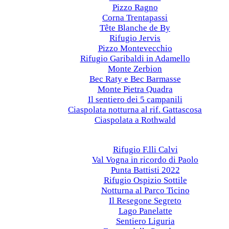
Pizzo Ragno
Corna Trentapassi
Tête Blanche de By
Rifugio Jervis
Pizzo Montevecchio
Rifugio Garibaldi in Adamello
Monte Zerbion
Bec Raty e Bec Barmasse
Monte Pietra Quadra
Il sentiero dei 5 campanili
Ciaspolata notturna al rif. Gattascosa
Ciaspolata a Rothwald
Anni precedenti
2022
Rifugio F.lli Calvi
Val Vogna in ricordo di Paolo
Punta Battisti 2022
Rifugio Ospizio Sottile
Notturna al Parco Ticino
Il Resegone Segreto
Lago Panelatte
Sentiero Liguria